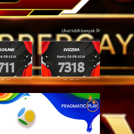
Lihat lebih banyak
SCHLAND
SVIZZERA
H
06-08-2026
Kamis, 06-08-2026
Kami
711
7318
2
 15 : 44
13 : 45 : 44
1