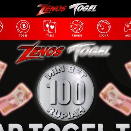
T
TOGEL
TABLE
FISHING
COCK F.
ARC