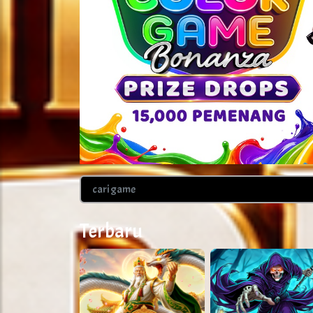
Terbaru