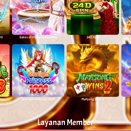
00
Gates of Olympus Roulette
24D Spin
tter
Starlight Princess 1000
Mahjong Wins 2
Layanan Member