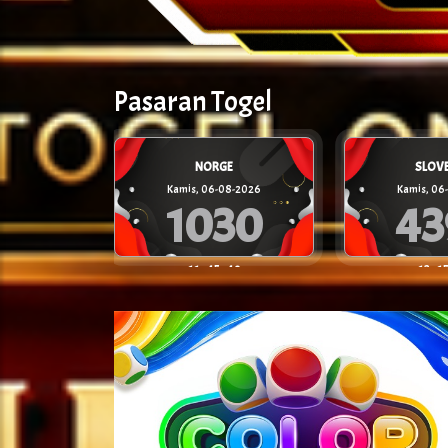
Pasaran Togel
NORGE
SLOVE
8-2026
Kamis, 06-08-2026
Kamis, 06
72
1030
43
 44
11 : 45 : 44
12 : 1