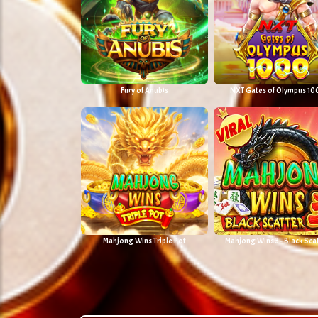
Fury of Anubis
NXT Gates of Olympus 10
Mahjong Wins Triple Pot
Mahjong Wins 3 - Black Sca