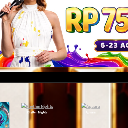
Rhythm Nights
Aquara