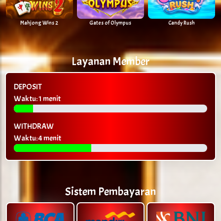
Mahjong Wins 2
Gates of Olympus
Candy Rush
Layanan Member
DEPOSIT
Waktu: 1 menit
WITHDRAW
Waktu: 4 menit
Sistem Pembayaran