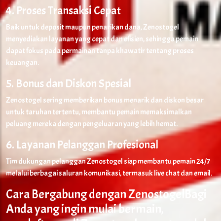
4. Proses Transaksi Cepat
Baik untuk deposit maupun penarikan dana, Zenostogel
menyediakan layanan yang cepat dan efisien, sehingga pemain
dapat fokus pada permainan tanpa khawatir tentang proses
keuangan.
5. Bonus dan Diskon Spesial
Zenostogel sering memberikan bonus menarik dan diskon besar
untuk taruhan tertentu, membantu pemain memaksimalkan
peluang mereka dengan pengeluaran yang lebih hemat.
6. Layanan Pelanggan Profesional
Tim dukungan pelanggan Zenostogel siap membantu pemain 24/7
melalui berbagai saluran komunikasi, termasuk live chat dan email.
Cara Bergabung dengan ZenostogelBagi
Anda yang ingin mulai bermain,