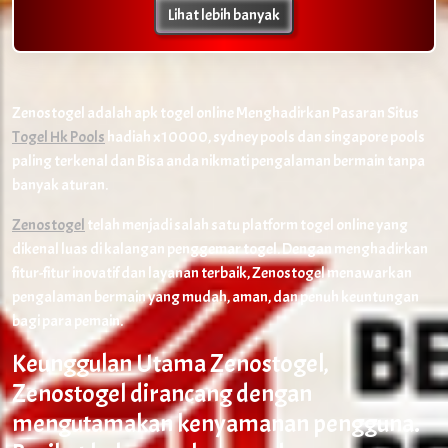
Lihat lebih banyak
Zenostogel adalah apk togel online Menghadirkan Pasaran Situs
Togel Hk Pools
hadiah x10000, sydney pools dan singapore pools
paling terkenal dan Bisa anda nikmati pengalaman bermain tanpa
banyak aturan.
Zenostogel
telah menjadi salah satu platform togel online yang
dikenal luas di kalangan penggemar togel. Dengan menghadirkan
fitur-fitur inovatif dan layanan terbaik, Zenostogel menawarkan
pengalaman bermain yang mudah, aman, dan penuh keuntungan
bagi para pemain.
Keunggulan Utama Zenostogel,
Zenostogel dirancang dengan
mengutamakan kenyamanan pengguna.