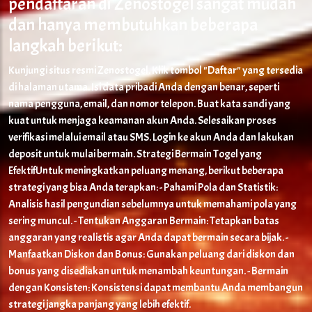
pendaftaran di Zenostogel sangat mudah
dan hanya membutuhkan beberapa
langkah berikut:
Kunjungi situs resmi Zenostogel. Klik tombol "Daftar" yang tersedia
di halaman utama. Isi data pribadi Anda dengan benar, seperti
nama pengguna, email, dan nomor telepon. Buat kata sandi yang
kuat untuk menjaga keamanan akun Anda. Selesaikan proses
verifikasi melalui email atau SMS. Login ke akun Anda dan lakukan
deposit untuk mulai bermain. Strategi Bermain Togel yang
EfektifUntuk meningkatkan peluang menang, berikut beberapa
strategi yang bisa Anda terapkan: - Pahami Pola dan Statistik:
Analisis hasil pengundian sebelumnya untuk memahami pola yang
sering muncul. - Tentukan Anggaran Bermain: Tetapkan batas
anggaran yang realistis agar Anda dapat bermain secara bijak. -
Manfaatkan Diskon dan Bonus: Gunakan peluang dari diskon dan
bonus yang disediakan untuk menambah keuntungan. - Bermain
dengan Konsisten: Konsistensi dapat membantu Anda membangun
strategi jangka panjang yang lebih efektif.