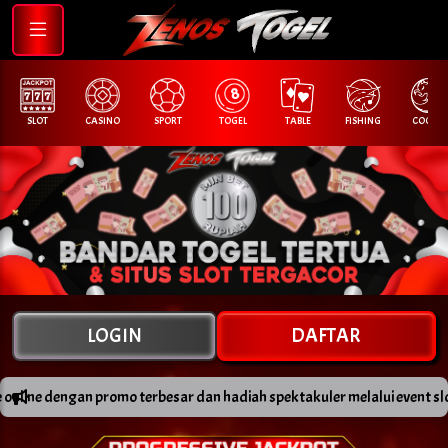
CASINO
SPORT
TOGEL
TABLE
FISHING
COCK F.
ARCADE
LOGIN
DAFTAR
ar dan hadiah spektakuler melalui event slot dan togel.