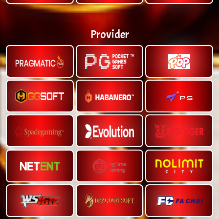
Provider