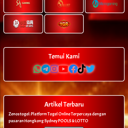
Temui Kami
Artikel Terbaru
Zenostogel: Platform Togel Online Terpercaya dengan
pasaran Hongkong Sydney POOLS & LOTTO