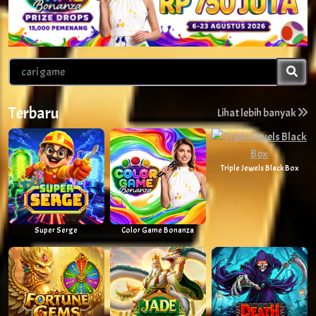
Terbaru
Lihat lebih banyak
Triple Jewels Black Box
Super Serge
Color Game Bonanza