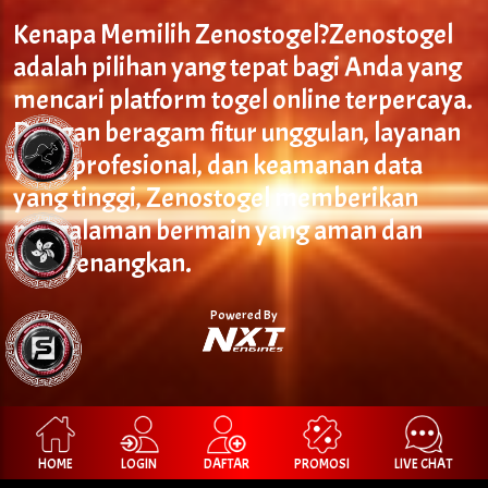
Kenapa Memilih Zenostogel?Zenostogel
adalah pilihan yang tepat bagi Anda yang
mencari platform togel online terpercaya.
Dengan beragam fitur unggulan, layanan
yang profesional, dan keamanan data
yang tinggi, Zenostogel memberikan
pengalaman bermain yang aman dan
menyenangkan.
Powered By
HOME
LOGIN
DAFTAR
PROMOSI
LIVE CHAT