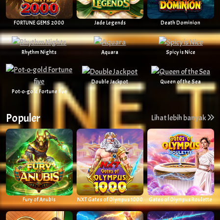
FORTUNE GEMS 2000
Jade Legends
Death Dominion
Rhythm Nights
Aquara
Spicy is Nice
Double Jackpot
Queen of the Sea
Pot-o-gold Fortune five
Populer
Lihat lebih banyak
Fury of Anubis
NXT Gates of Olympus 1000
Gates of Olympus Roulette