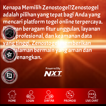
Kenapa Memilih Zenostogel?Zenostogel
adalah pilihan yang tepat bagi Anda yang
mencari platform togel online terpercaya.
Dengan beragam fitur unggulan, layanan
yang profesional, dan keamanan data
yang tinggi, Zenostogel memberikan
pengalaman bermain yang aman dan
menyenangkan.
Powered By
HOME
LOGIN
DAFTAR
PROMOSI
LIVE CHAT