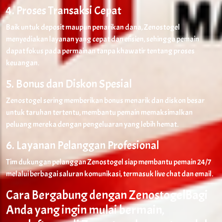
4. Proses Transaksi Cepat
Baik untuk deposit maupun penarikan dana, Zenostogel
menyediakan layanan yang cepat dan efisien, sehingga pemain
dapat fokus pada permainan tanpa khawatir tentang proses
keuangan.
5. Bonus dan Diskon Spesial
Zenostogel sering memberikan bonus menarik dan diskon besar
untuk taruhan tertentu, membantu pemain memaksimalkan
peluang mereka dengan pengeluaran yang lebih hemat.
6. Layanan Pelanggan Profesional
Tim dukungan pelanggan Zenostogel siap membantu pemain 24/7
melalui berbagai saluran komunikasi, termasuk live chat dan email.
Cara Bergabung dengan ZenostogelBagi
Anda yang ingin mulai bermain,