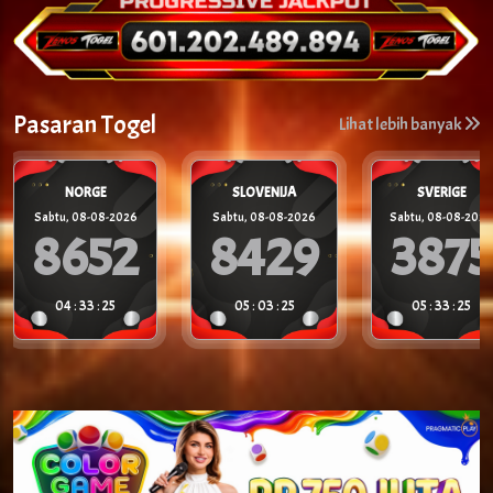
Pasaran Togel
Lihat lebih banyak
NORGE
SLOVENIJA
SVERIGE
Sabtu, 08-08-2026
Sabtu, 08-08-2026
Sabtu, 08-08-2026
8652
8429
3875
04 : 33 : 22
05 : 03 : 22
05 : 33 : 22