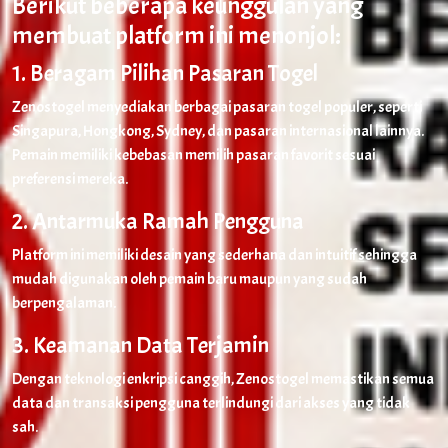
Berikut beberapa keunggulan yang
membuat platform ini menonjol:
1. Beragam Pilihan Pasaran Togel
Zenostogel menyediakan berbagai pasaran togel populer, seperti
Singapura, Hongkong, Sydney, dan pasaran internasional lainnya.
Pemain memiliki kebebasan memilih pasaran favorit sesuai
preferensi mereka.
2. Antarmuka Ramah Pengguna
Platform ini memiliki desain yang sederhana dan intuitif sehingga
mudah digunakan oleh pemain baru maupun yang sudah
berpengalaman.
3. Keamanan Data Terjamin
Dengan teknologi enkripsi canggih, Zenostogel memastikan semua
data dan transaksi pengguna terlindungi dari akses yang tidak
sah.