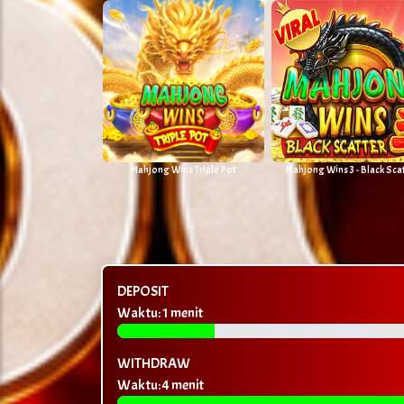
Mahjong Wins Triple Pot
Mahjong Wins 3 - Black Sca
DEPOSIT
Waktu: 1 menit
WITHDRAW
Waktu: 4 menit