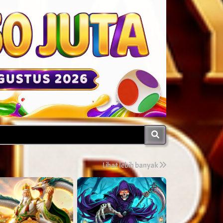
Lihat lebih banyak