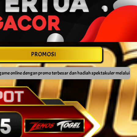
PROMOSI
ler melalui event slot dan togel.