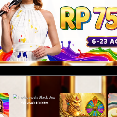
Triple Jewels Black Box