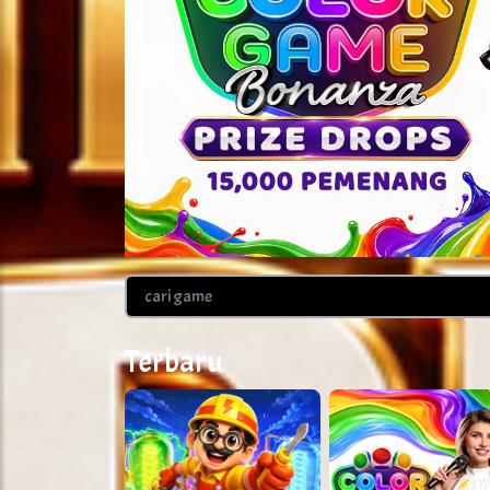
Terbaru