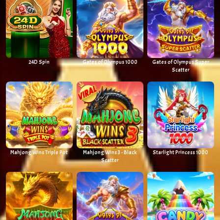
24D Spin
Gates of Olympus 1000
Gates of Olympus Super
Scatter
Mahjong Wins Triple Pot
Mahjong Wins 3 - Black
Starlight Princess 1000
Scatter