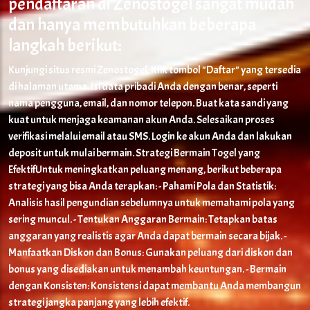
pendaftaran di Zenostogel sangat mudah
dan hanya membutuhkan beberapa
langkah berikut:
Kunjungi situs resmi Zenostogel. Klik tombol "Daftar" yang tersedia
di halaman utama. Isi data pribadi Anda dengan benar, seperti
nama pengguna, email, dan nomor telepon. Buat kata sandi yang
kuat untuk menjaga keamanan akun Anda. Selesaikan proses
verifikasi melalui email atau SMS. Login ke akun Anda dan lakukan
deposit untuk mulai bermain. Strategi Bermain Togel yang
EfektifUntuk meningkatkan peluang menang, berikut beberapa
strategi yang bisa Anda terapkan: - Pahami Pola dan Statistik:
Analisis hasil pengundian sebelumnya untuk memahami pola yang
sering muncul. - Tentukan Anggaran Bermain: Tetapkan batas
anggaran yang realistis agar Anda dapat bermain secara bijak. -
Manfaatkan Diskon dan Bonus: Gunakan peluang dari diskon dan
bonus yang disediakan untuk menambah keuntungan. - Bermain
dengan Konsisten: Konsistensi dapat membantu Anda membangun
strategi jangka panjang yang lebih efektif.