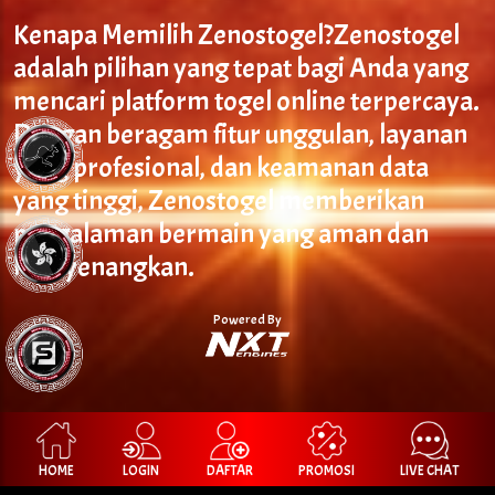
Kenapa Memilih Zenostogel?Zenostogel
adalah pilihan yang tepat bagi Anda yang
mencari platform togel online terpercaya.
Dengan beragam fitur unggulan, layanan
yang profesional, dan keamanan data
yang tinggi, Zenostogel memberikan
pengalaman bermain yang aman dan
menyenangkan.
Powered By
HOME
LOGIN
DAFTAR
PROMOSI
LIVE CHAT