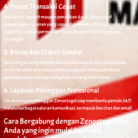
4. Proses Transaksi Cepat
Baik untuk deposit maupun penarikan dana, Zenostogel
menyediakan layanan yang cepat dan efisien, sehingga pemain
dapat fokus pada permainan tanpa khawatir tentang proses
keuangan.
5. Bonus dan Diskon Spesial
Zenostogel sering memberikan bonus menarik dan diskon besar
untuk taruhan tertentu, membantu pemain memaksimalkan
peluang mereka dengan pengeluaran yang lebih hemat.
6. Layanan Pelanggan Profesional
Tim dukungan pelanggan Zenostogel siap membantu pemain 24/7
melalui berbagai saluran komunikasi, termasuk live chat dan email.
Cara Bergabung dengan ZenostogelBagi
Anda yang ingin mulai bermain,