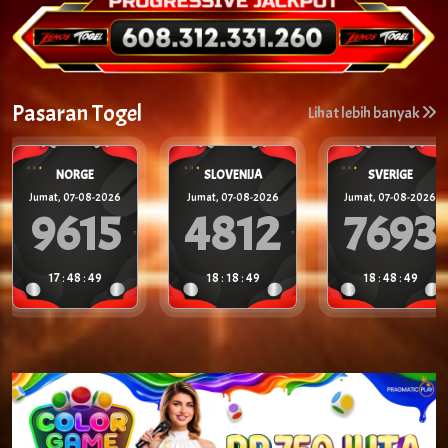
Pasaran Togel
Lihat lebih banyak
NORGE
SLOVENIJA
SVERIGE
Jumat, 07-08-2026
Jumat, 07-08-2026
Jumat, 07-08-2026
9615
4812
7693
17 : 48 : 46
18 : 18 : 46
18 : 48 : 46