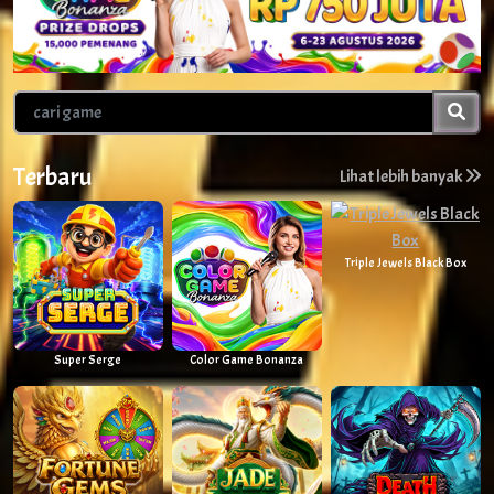
Terbaru
Lihat lebih banyak
Triple Jewels Black Box
Super Serge
Color Game Bonanza